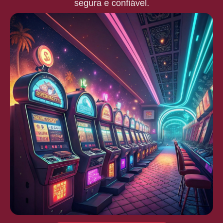
segura e confiável.