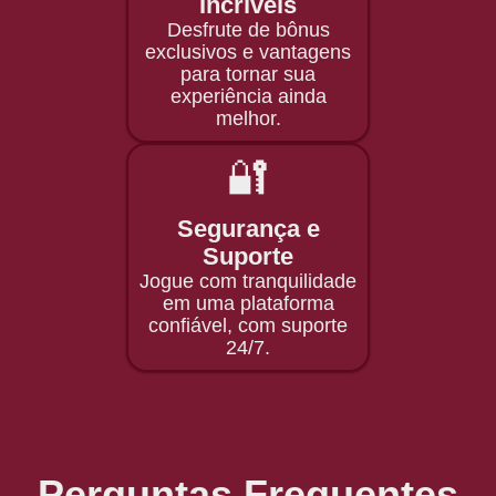
Incríveis
Desfrute de bônus
exclusivos e vantagens
para tornar sua
experiência ainda
melhor.
🔐
Segurança e
Suporte
Jogue com tranquilidade
em uma plataforma
confiável, com suporte
24/7.
Perguntas Frequentes