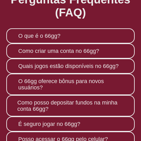
(FAQ)
O que é o 66gg?
O 66gg é uma plataforma online que
Como criar uma conta no 66gg?
oferece jogos emocionantes,
promoções exclusivas e uma
Para criar uma conta no 66gg, clique
Quais jogos estão disponíveis no 66gg?
experiência segura para todos os
em "Registrar-se", preencha seus
jogadores.
dados e confirme seu registro através
No 66gg, você encontrará uma ampla
O 66gg oferece bônus para novos
do e-mail enviado.
seleção de jogos, incluindo caça-
usuários?
níqueis, roleta, blackjack e outros
clássicos populares.
Sim! O 66gg oferece bônus de boas-
Como posso depositar fundos na minha
vindas incríveis para novos jogadores.
conta 66gg?
Cadastre-se e aproveite as promoções
exclusivas.
Você pode depositar fundos utilizando
É seguro jogar no 66gg?
métodos como cartões de crédito,
transferências bancárias e carteiras
Sim, o 66gg utiliza tecnologia de ponta
Posso acessar o 66gg pelo celular?
digitais, disponíveis na plataforma.