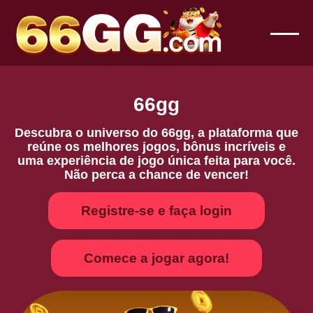
66gg
Descubra o universo do 66gg, a plataforma que
reúne os melhores jogos, bônus incríveis e
uma experiência de jogo única feita para você.
Não perca a chance de vencer!
Registre-se e faça login
Comece a jogar agora!