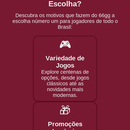
Escolha?
Descubra os motivos que fazem do 66gg a
escolha número um para jogadores de todo o
Brasil:
🎮
Variedade de
Jogos
Explore centenas de
opções, desde jogos
clássicos até as
novidades mais
modernas.
🎁
Promoções