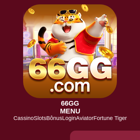
66GG
MENU
Cassino
Slots
Bônus
Login
Aviator
Fortune Tiger