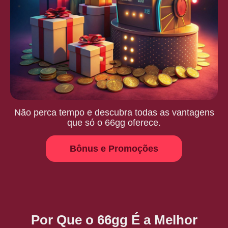
Não perca tempo e descubra todas as vantagens
que só o 66gg oferece.
Bônus e Promoções
Por Que o 66gg É a Melhor